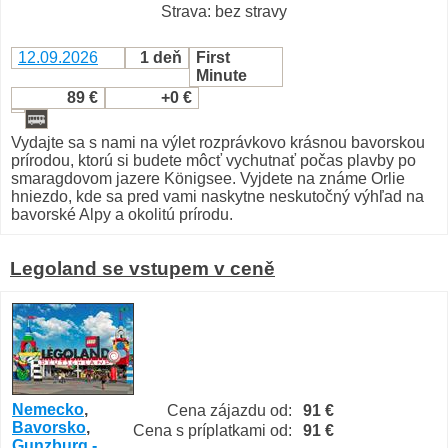
Strava: bez stravy
12.09.2026
1 deň
First
Minute
89 €
+0 €
Vydajte sa s nami na výlet rozprávkovo krásnou bavorskou
prírodou, ktorú si budete môcť vychutnať počas plavby po
smaragdovom jazere Königsee. Vyjdete na známe Orlie
hniezdo, kde sa pred vami naskytne neskutočný výhľad na
bavorské Alpy a okolitú prírodu.
Legoland se vstupem v ceně
Nemecko
,
Cena zájazdu od:
91 €
Bavorsko
,
Cena s príplatkami od:
91 €
Gunzburg -