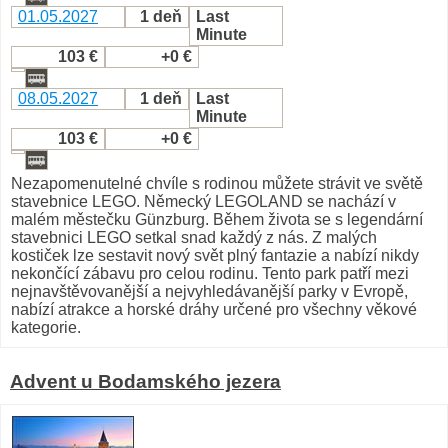
01.05.2027
1 deň
Last
Minute
103 €
+0 €
08.05.2027
1 deň
Last
Minute
103 €
+0 €
Nezapomenutelné chvíle s rodinou můžete strávit ve světě
stavebnice LEGO. Německý LEGOLAND se nachází v
malém městečku Günzburg. Během života se s legendární
stavebnici LEGO setkal snad každý z nás. Z malých
kostiček lze sestavit nový svět plný fantazie a nabízí nikdy
nekončící zábavu pro celou rodinu. Tento park patří mezi
nejnavštěvovanější a nejvyhledávanější parky v Evropě,
nabízí atrakce a horské dráhy určené pro všechny věkové
kategorie.
Advent u Bodamského jezera