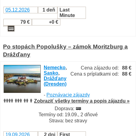
05.12.2026
1 deň
Last
Minute
79 €
+0 €
Po stopách Popolušky – zámok Moritzburg a
Drážďany
Nemecko
,
Cena zájazdu od:
88 €
Sasko
,
Cena s príplatkami od:
88 €
Drážďany
(Dresden)
-
Poznávacie zájazdy
Zobraziť všetky termíny a popis zájazdu »
Doprava:
Termíny od: 19.09., 2 dňové
Strava: bez stravy
19.09.2026
2 dni
First