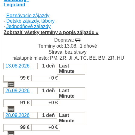
Legoland
-
Poznávacie zájazdy
-
Detské zájazdy, tábory
-
Jednodňové zájazdy
Zobraziť všetky termíny a popis zájazdu »
Doprava:
Termíny od: 13.08., 1 dňové
Strava: bez stravy
nástupné miesto: PM, ZR, JI, A, TC, BE, BM, ZR, HU
13.08.2026
1 deň
Last
Minute
99 €
+0 €
26.09.2026
1 deň
Last
Minute
91 €
+0 €
28.09.2026
1 deň
Last
Minute
99 €
+0 €