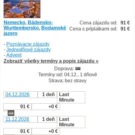
Nemecko
,
Bádensko-
Cena zájazdu od:
91 €
Wurttembersko
,
Bodamské
Cena s príplatkami od:
91 €
jazero
-
Poznávacie zájazdy
-
Jednodňové zájazdy
-
Advent
Zobraziť všetky termíny a popis zájazdu »
Doprava:
Termíny od: 04.12., 1 dňové
Strava: bez stravy
04.12.2026
1 deň
Last
Minute
91 €
+0 €
11.12.2026
1 deň
Last
Minute
91 €
+0 €