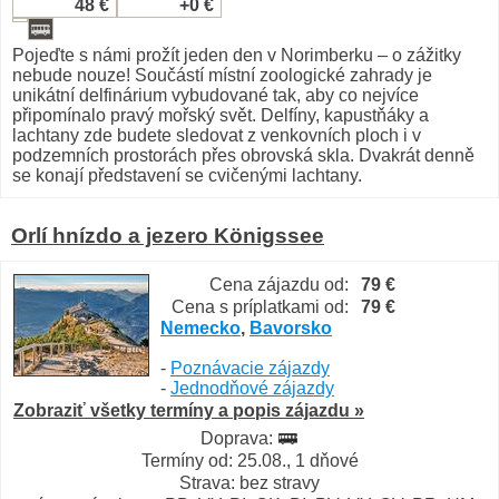
48 €
+0 €
Pojeďte s námi prožít jeden den v Norimberku – o zážitky
nebude nouze! Součástí místní zoologické zahrady je
unikátní delfinárium vybudované tak, aby co nejvíce
připomínalo pravý mořský svět. Delfíny, kapustňáky a
lachtany zde budete sledovat z venkovních ploch i v
podzemních prostorách přes obrovská skla. Dvakrát denně
se konají představení se cvičenými lachtany.
Orlí hnízdo a jezero Königssee
Cena zájazdu od:
79 €
Cena s príplatkami od:
79 €
Nemecko
,
Bavorsko
-
Poznávacie zájazdy
-
Jednodňové zájazdy
Zobraziť všetky termíny a popis zájazdu »
Doprava:
Termíny od: 25.08., 1 dňové
Strava: bez stravy