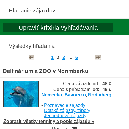
Hľadanie zájazdov
Výsledky hľadania
1
2
3
...
6
Delfinárium a ZOO v Norimberku
Cena zájazdu od:
48 €
Cena s príplatkami od:
48 €
Nemecko
,
Bavorsko
,
Norimberg
-
Poznávacie zájazdy
-
Detské zájazdy, tábory
-
Jednodňové zájazdy
Zobraziť všetky termíny a popis zájazdu »
Doprava: