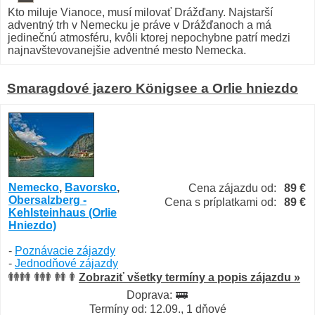
Kto miluje Vianoce, musí milovať Drážďany. Najstarší
adventný trh v Nemecku je práve v Drážďanoch a má
jedinečnú atmosféru, kvôli ktorej nepochybne patrí medzi
najnavštevovanejšie adventné mesto Nemecka.
Smaragdové jazero Königsee a Orlie hniezdo
Nemecko
,
Bavorsko
,
Cena zájazdu od:
89 €
Obersalzberg -
Cena s príplatkami od:
89 €
Kehlsteinhaus (Orlie
Hniezdo)
-
Poznávacie zájazdy
-
Jednodňové zájazdy
Zobraziť všetky termíny a popis zájazdu »
Doprava:
Termíny od: 12.09., 1 dňové