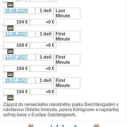
05.09.2026
1 deň
Last
Minute
104 €
+0 €
12.06.2027
1 deň
First
Minute
104 €
+0 €
12.07.2027
1 deň
First
Minute
104 €
+0 €
26.07.2027
1 deň
First
Minute
104 €
+0 €
Zájazd do nemeckého národného parku Berchtesgaden s
návštevou Orlieho hniezda, jazera Königssee a najstaršej
soľnej bane v Európe Salzbergwerk.
1
2
3
...
6