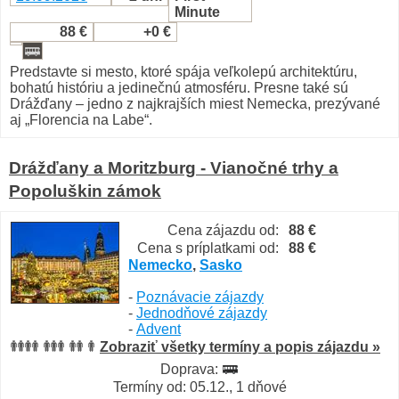
Minute
88 €
+0 €
Predstavte si mesto, ktoré spája veľkolepú architektúru,
bohatú históriu a jedinečnú atmosféru. Presne také sú
Drážďany – jedno z najkrajších miest Nemecka, prezývané
aj „Florencia na Labe“.
Drážďany a Moritzburg - Vianočné trhy a
Popoluškin zámok
Cena zájazdu od:
88 €
Cena s príplatkami od:
88 €
Nemecko
,
Sasko
-
Poznávacie zájazdy
-
Jednodňové zájazdy
-
Advent
Zobraziť všetky termíny a popis zájazdu »
Doprava:
Termíny od: 05.12., 1 dňové