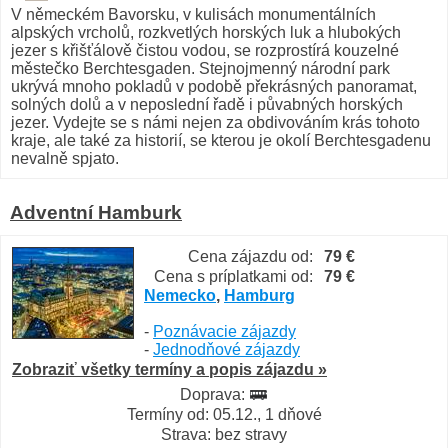
V německém Bavorsku, v kulisách monumentálních
alpských vrcholů, rozkvetlých horských luk a hlubokých
jezer s křišťálově čistou vodou, se rozprostírá kouzelné
městečko Berchtesgaden. Stejnojmenný národní park
ukrývá mnoho pokladů v podobě překrásných panoramat,
solných dolů a v neposlední řadě i půvabných horských
jezer. Vydejte se s námi nejen za obdivováním krás tohoto
kraje, ale také za historií, se kterou je okolí Berchtesgadenu
nevalně spjato.
Adventní Hamburk
Cena zájazdu od:
79 €
Cena s príplatkami od:
79 €
Nemecko
,
Hamburg
-
Poznávacie zájazdy
-
Jednodňové zájazdy
Zobraziť všetky termíny a popis zájazdu »
Doprava:
Termíny od: 05.12., 1 dňové
Strava: bez stravy