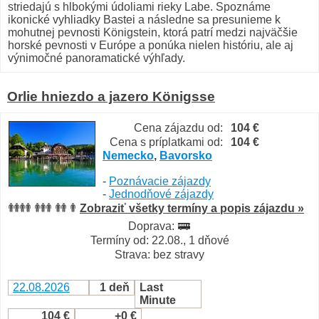
striedajú s hlbokými údoliami rieky Labe. Spoznáme
ikonické vyhliadky Bastei a následne sa presunieme k
mohutnej pevnosti Königstein, ktorá patrí medzi najväčšie
horské pevnosti v Európe a ponúka nielen históriu, ale aj
výnimočné panoramatické výhľady.
Orlie hniezdo a jazero Königsse
Cena zájazdu od:
104 €
Cena s príplatkami od:
104 €
Nemecko
,
Bavorsko
-
Poznávacie zájazdy
-
Jednodňové zájazdy
Zobraziť všetky termíny a popis zájazdu »
Doprava:
Termíny od: 22.08., 1 dňové
Strava: bez stravy
22.08.2026
1 deň
Last
Minute
104 €
+0 €