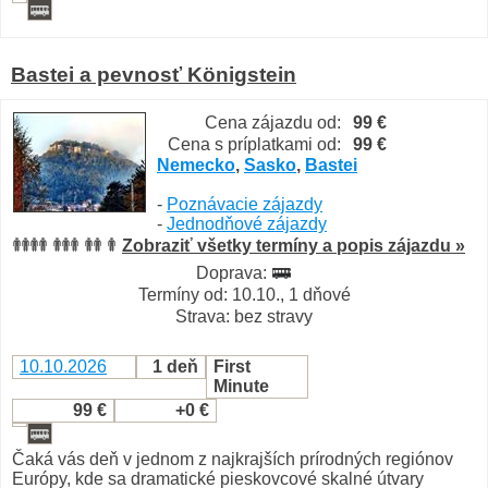
Bastei a pevnosť Königstein
Cena zájazdu od:
99 €
Cena s príplatkami od:
99 €
Nemecko
,
Sasko
,
Bastei
-
Poznávacie zájazdy
-
Jednodňové zájazdy
Zobraziť všetky termíny a popis zájazdu »
Doprava:
Termíny od: 10.10., 1 dňové
Strava: bez stravy
10.10.2026
1 deň
First
Minute
99 €
+0 €
Čaká vás deň v jednom z najkrajších prírodných regiónov
Európy, kde sa dramatické pieskovcové skalné útvary