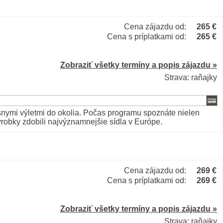
Cena zájazdu od:
265 €
Cena s príplatkami od:
265 €
Zobraziť všetky termíny a popis zájazdu »
Strava: raňajky
snymi výletmi do okolia. Počas programu spoznáte nielen
ýrobky zdobili najvýznamnejšie sídla v Európe.
Cena zájazdu od:
269 €
Cena s príplatkami od:
269 €
Zobraziť všetky termíny a popis zájazdu »
Strava: raňajky