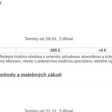
y
Termíny od: 09.10., 3 dňové
265 €
+0 €
ľkolepá história stretáva s umením, pôvabnou atmosférou a krá
bný Meissen, mesto s jedinečnou tradíciou porcelánu, ktorého v
prírody a malebných zákutí
Termíny od: 02.10., 3 dňové