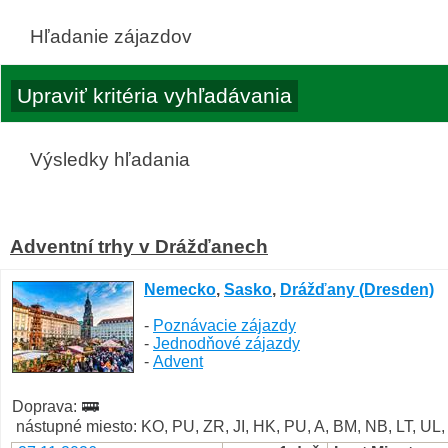
Hľadanie zájazdov
Výsledky hľadania
Adventní trhy v Drážďanech
Nemecko
,
Sasko
,
Drážďany (Dresden)
-
Poznávacie zájazdy
-
Jednodňové zájazdy
-
Advent
Doprava:
nástupné miesto: KO, PU, ZR, JI, HK, PU, A, BM, NB, LT, UL