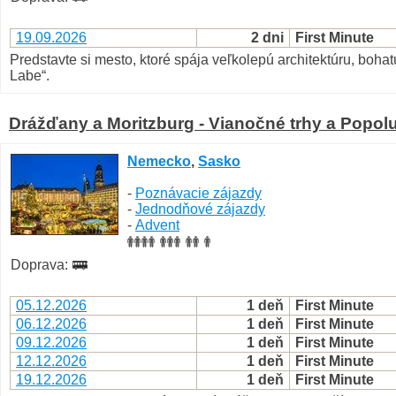
19.09.2026
2 dni
First Minute
Predstavte si mesto, ktoré spája veľkolepú architektúru, boha
Labe“.
Drážďany a Moritzburg - Vianočné trhy a Popo
Nemecko
,
Sasko
-
Poznávacie zájazdy
-
Jednodňové zájazdy
-
Advent
Doprava:
05.12.2026
1 deň
First Minute
06.12.2026
1 deň
First Minute
09.12.2026
1 deň
First Minute
12.12.2026
1 deň
First Minute
19.12.2026
1 deň
First Minute