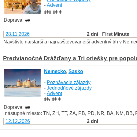
-
Advent
Doprava:
28.11.2026
2 dni
First Minute
Navštívte najstarší a najnavštevovanejší adventný trh v Nem
Predvianočné Drážďany a Tri oriešky pre popo
Nemecko
,
Sasko
-
Poznávacie zájazdy
-
Jednodňové zájazdy
-
Advent
Doprava:
nástupné miesto: TN, ZH, TT, ZA, PB, PD, NR, BA, NM, BB, 
12.12.2026
2 dni