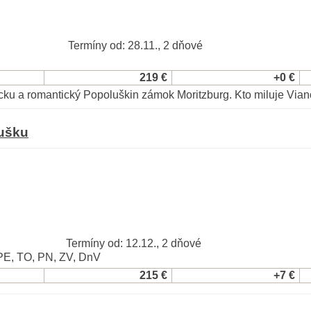
Termíny od: 28.11., 2 dňové
219 €
+0 €
ecku a romantický Popoluškin zámok Moritzburg.
Kto miluje Via
lušku
Termíny od: 12.12., 2 dňové
PE, TO, PN, ZV, DnV
215 €
+7 €