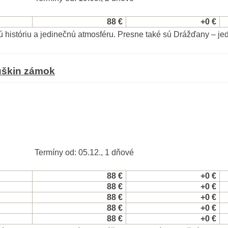
88 €
+0 €
tú históriu a jedinečnú atmosféru. Presne také sú Drážďany – j
luškin zámok
Termíny od: 05.12., 1 dňové
88 €
+0 €
88 €
+0 €
88 €
+0 €
88 €
+0 €
88 €
+0 €