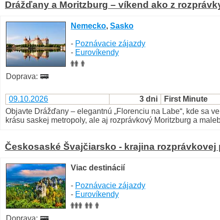
Drážďany a Moritzburg – víkend ako z rozprávk
Nemecko
,
Sasko
-
Poznávacie zájazdy
-
Eurovíkendy
Doprava:
09.10.2026
3 dni
First Minute
Objavte Drážďany – elegantnú „Florenciu na Labe“, kde sa ve
krásu saskej metropoly, ale aj rozprávkový Moritzburg a male
Českosaské Švajčiarsko - krajina rozprávkovej 
Viac destinácií
-
Poznávacie zájazdy
-
Eurovíkendy
Doprava: