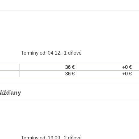
Termíny od: 04.12., 1 dňové
36 €
+0 €
36 €
+0 €
rážďany
Termíny od: 19.09., 2 dňové