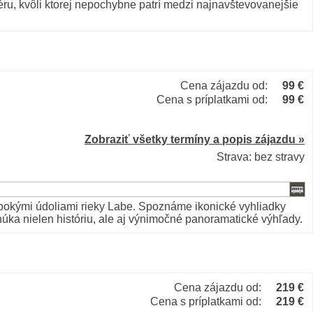
ru, kvôli ktorej nepochybne patrí medzi najnavštevovanejšie
Cena zájazdu od:
99 €
Cena s príplatkami od:
99 €
Zobraziť všetky termíny a popis zájazdu »
Strava: bez stravy
lbokými údoliami rieky Labe. Spoznáme ikonické vyhliadky
úka nielen históriu, ale aj výnimočné panoramatické výhľady.
Cena zájazdu od:
219 €
Cena s príplatkami od:
219 €