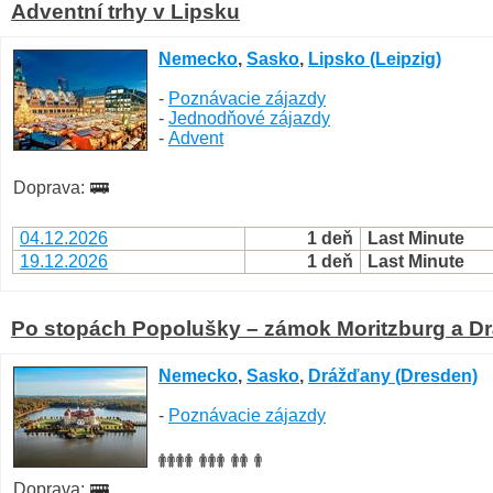
Adventní trhy v Lipsku
Nemecko
,
Sasko
,
Lipsko (Leipzig)
-
Poznávacie zájazdy
-
Jednodňové zájazdy
-
Advent
Doprava:
04.12.2026
1 deň
Last Minute
19.12.2026
1 deň
Last Minute
Po stopách Popolušky – zámok Moritzburg a D
Nemecko
,
Sasko
,
Drážďany (Dresden)
-
Poznávacie zájazdy
Doprava: