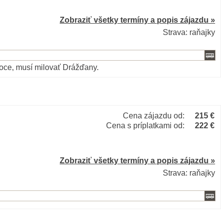
Zobraziť všetky termíny a popis zájazdu »
Strava: raňajky
noce, musí milovať Drážďany.
Cena zájazdu od:
215 €
Cena s príplatkami od:
222 €
Zobraziť všetky termíny a popis zájazdu »
Strava: raňajky