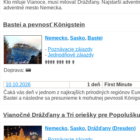
Kto miluje Vianoce, musí milovať Drážďany. Najstarší advent
adventné mesto Nemecka.
Bastei a pevnosť Königstein
Nemecko
,
Sasko
,
Bastei
-
Poznávacie zájazdy
-
Jednodňové zájazdy
Doprava:
10.10.2026
1 deň
First Minute
Čaká vás deň v jednom z najkrajších prírodných regiónov Eur
Bastei a následne sa presunieme k mohutnej pevnosti Königste
Vianočné Drážďany a Tri oriešky pre Popolušk
Nemecko
,
Sasko
,
Drážďany (Dresden)
-
Poznávacie zájazdy