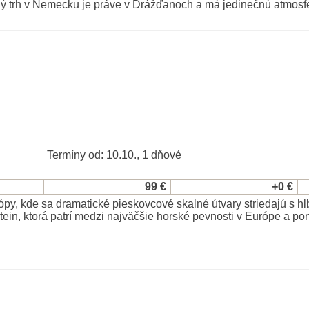
ný trh v Nemecku je práve v Drážďanoch a má jedinečnú atmosfé
Termíny od: 10.10., 1 dňové
99 €
+0 €
ópy, kde sa dramatické pieskovcové skalné útvary striedajú s h
in, ktorá patrí medzi najväčšie horské pevnosti v Európe a pon
u