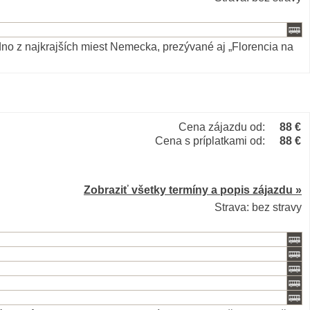
edno z najkrajších miest Nemecka, prezývané aj „Florencia na
Cena zájazdu od:
88 €
Cena s príplatkami od:
88 €
Zobraziť všetky termíny a popis zájazdu »
Strava: bez stravy