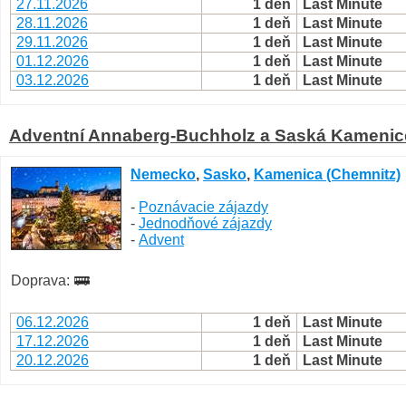
27.11.2026
1 deň
Last Minute
28.11.2026
1 deň
Last Minute
29.11.2026
1 deň
Last Minute
01.12.2026
1 deň
Last Minute
03.12.2026
1 deň
Last Minute
Adventní Annaberg-Buchholz a Saská Kamenic
Nemecko
,
Sasko
,
Kamenica (Chemnitz)
-
Poznávacie zájazdy
-
Jednodňové zájazdy
-
Advent
Doprava:
06.12.2026
1 deň
Last Minute
17.12.2026
1 deň
Last Minute
20.12.2026
1 deň
Last Minute