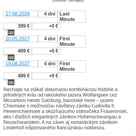
27.08.2026
4 dni
Last
Minute
399 €
+0 €
20.05.2027
4 dni
First
Minute
489 €
+0 €
19.08.2027
4 dni
First
Minute
489 €
+0 €
Nechajte sa zlákať dokonalou kombináciou histórie a
prírodných krás od rakúskeho jazera Wolfangsee cez
Mozartovo mesto Salzburg, bavorské more – jazero
Chiemsee s možnosťou návštevy zámku Ľudovíta II.
Hereenchiemsee a okúzľujúceho ostrovčeka Fraueninsel,
ako i ďalších elegantných zámkov Hohenschwangau a
Neuschwanstein. A na záver aj romantickým zámkom
Linderhof inšpirovaného francúzskou noblesou.