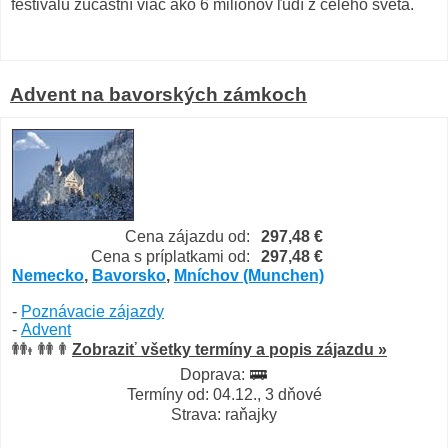
festivalu zúčastní viac ako 6 miliónov ľudí z celého sveta.
Advent na bavorských zámkoch
Cena zájazdu od:
297,48 €
Cena s príplatkami od:
297,48 €
Nemecko
,
Bavorsko
,
Mníchov (Munchen)
-
Poznávacie zájazdy
-
Advent
Zobraziť všetky termíny a popis zájazdu »
Doprava:
Termíny od: 04.12., 3 dňové
Strava: raňajky