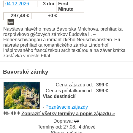
04.12.2026
3 dni
First
Minute
297,48 €
+0 €
Návšteva hlavého mesta Bavorska Mníchova, prehliadka
rozprávkovo gýčových zámkov Ľudovíta II. –
Hohenschwangau a romantického Neuschwanstein. Pri
návrate prehliadka romantického zámku Linderhof
inšpirovaného francúzskou architektúrou a na záver krátka
zastávka v meste Ettal.
Bavorské zámky
Cena zájazdu od:
399 €
Cena s príplatkami od:
399 €
Viac destinácií
-
Poznávacie zájazdy
Zobraziť všetky termíny a popis zájazdu »
Doprava:
Termíny od: 27.08., 4 dňové
Strava: raňajky