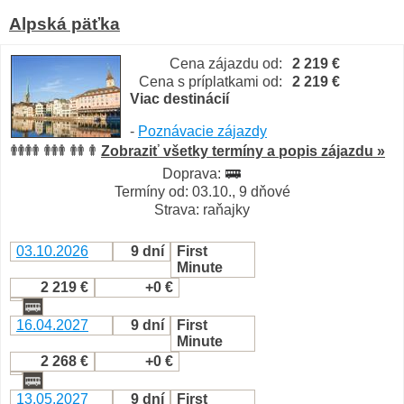
Alpská päťka
Cena zájazdu od:
2 219 €
Cena s príplatkami od:
2 219 €
Viac destinácií
-
Poznávacie zájazdy
Zobraziť všetky termíny a popis zájazdu »
Doprava:
Termíny od: 03.10., 9 dňové
Strava: raňajky
03.10.2026
9 dní
First
Minute
2 219 €
+0 €
16.04.2027
9 dní
First
Minute
2 268 €
+0 €
13.05.2027
9 dní
First