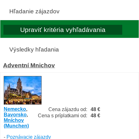
Hľadanie zájazdov
Výsledky hľadania
Adventní Mnichov
Nemecko
,
Cena zájazdu od:
48 €
Bavorsko
,
Cena s príplatkami od:
48 €
Mníchov
(Munchen)
-
Poznávacie zájazdy