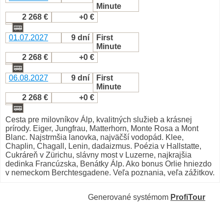
Minute
2 268 €
+0 €
01.07.2027
9 dní
First
Minute
2 268 €
+0 €
06.08.2027
9 dní
First
Minute
2 268 €
+0 €
Cesta pre milovníkov Álp, kvalitných služieb a krásnej
prírody. Eiger, Jungfrau, Matterhorn, Monte Rosa a Mont
Blanc. Najstrmšia lanovka, najväčší vodopád. Klee,
Chaplin, Chagall, Lenin, dadaizmus. Poézia v Hallstatte,
Cukráreň v Zürichu, slávny most v Luzerne, najkrajšia
dedinka Francúzska, Benátky Álp. Ako bonus Orlie hniezdo
v nemeckom Berchtesgadene. Veľa poznania, veľa zážitkov.
Generované systémom
ProfiTour