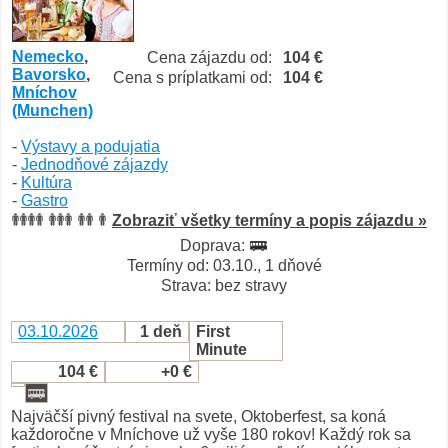
Nemecko
,
Cena zájazdu od:
104 €
Bavorsko
,
Cena s príplatkami od:
104 €
Mníchov
(Munchen)
-
Výstavy a podujatia
-
Jednodňové zájazdy
-
Kultúra
-
Gastro
Zobraziť všetky termíny a popis zájazdu »
Doprava:
Termíny od: 03.10., 1 dňové
Strava: bez stravy
03.10.2026
1 deň
First
Minute
104 €
+0 €
Najväčší pivný festival na svete, Oktoberfest, sa koná
každoročne v Mníchove už vyše 180 rokov! Každý rok sa