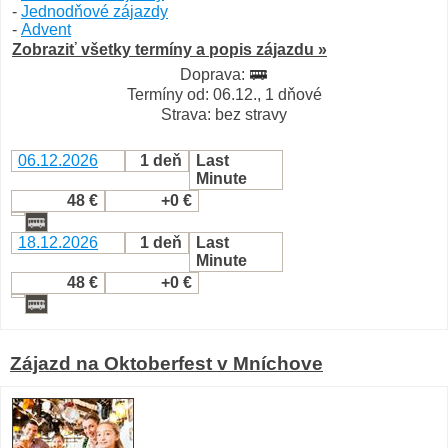
-
Jednodňové zájazdy
-
Advent
Zobraziť všetky termíny a popis zájazdu »
Doprava:
Termíny od: 06.12., 1 dňové
Strava: bez stravy
06.12.2026
1 deň
Last
Minute
48 €
+0 €
18.12.2026
1 deň
Last
Minute
48 €
+0 €
Zájazd na Oktoberfest v Mníchove