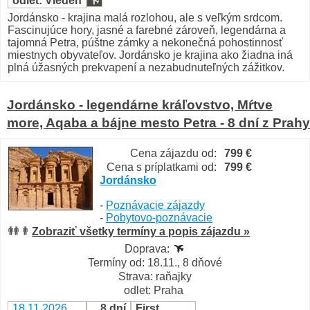
odlet: Viedeň
Jordánsko - krajina malá rozlohou, ale s veľkým srdcom.
Fascinujúce hory, jasné a farebné zároveň, legendárna a
tajomná Petra, púštne zámky a nekonečná pohostinnosť
miestnych obyvateľov. Jordánsko je krajina ako žiadna iná
plná úžasných prekvapení a nezabudnuteľných zážitkov.
Jordánsko - legendárne kráľovstvo, Mŕtve
more, Aqaba a bájne mesto Petra - 8 dní z Prahy
Cena zájazdu od:
799 €
Cena s príplatkami od:
799 €
Jordánsko
-
Poznávacie zájazdy
-
Pobytovo-poznávacie
Zobraziť všetky termíny a popis zájazdu »
Doprava:
Termíny od: 18.11., 8 dňové
Strava: raňajky
odlet: Praha
18.11.2026
8 dní
First