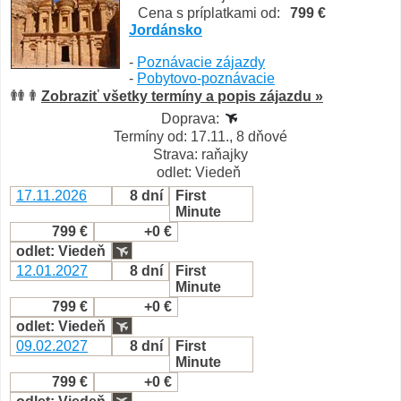
Cena s príplatkami od:
799 €
Jordánsko
-
Poznávacie zájazdy
-
Pobytovo-poznávacie
Zobraziť všetky termíny a popis zájazdu »
Doprava:
Termíny od: 17.11., 8 dňové
Strava: raňajky
odlet: Viedeň
17.11.2026
8 dní
First
Minute
799 €
+0 €
odlet: Viedeň
12.01.2027
8 dní
First
Minute
799 €
+0 €
odlet: Viedeň
09.02.2027
8 dní
First
Minute
799 €
+0 €