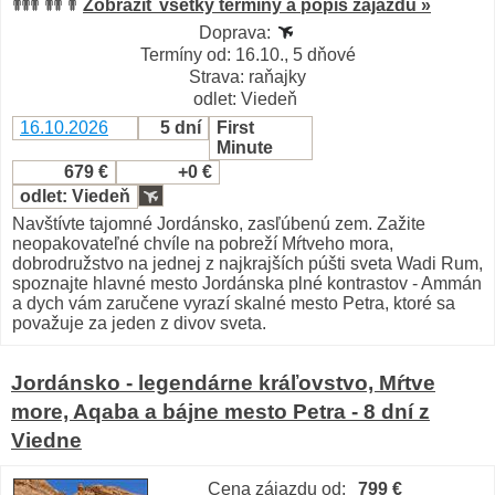
Zobraziť všetky termíny a popis zájazdu »
Doprava:
Termíny od: 16.10., 5 dňové
Strava: raňajky
odlet: Viedeň
16.10.2026
5 dní
First
Minute
679 €
+0 €
odlet: Viedeň
Navštívte tajomné Jordánsko, zasľúbenú zem. Zažite
neopakovateľné chvíle na pobreží Mŕtveho mora,
dobrodružstvo na jednej z najkrajších púšti sveta Wadi Rum,
spoznajte hlavné mesto Jordánska plné kontrastov - Ammán
a dych vám zaručene vyrazí skalné mesto Petra, ktoré sa
považuje za jeden z divov sveta.
Jordánsko - legendárne kráľovstvo, Mŕtve
more, Aqaba a bájne mesto Petra - 8 dní z
Viedne
Cena zájazdu od:
799 €