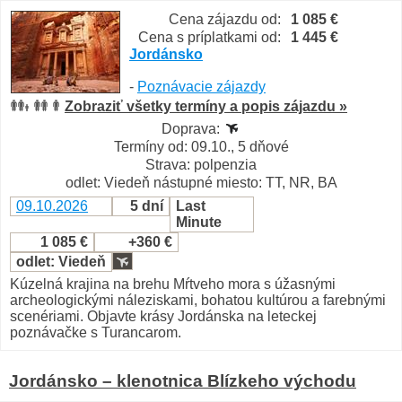
Cena zájazdu od:
1 085 €
Cena s príplatkami od:
1 445 €
Jordánsko
-
Poznávacie zájazdy
Zobraziť všetky termíny a popis zájazdu »
Doprava:
Termíny od: 09.10., 5 dňové
Strava: polpenzia
odlet: Viedeň nástupné miesto: TT, NR, BA
09.10.2026
5 dní
Last
Minute
1 085 €
+360 €
odlet: Viedeň
Kúzelná krajina na brehu Mŕtveho mora s úžasnými
archeologickými náleziskami, bohatou kultúrou a farebnými
scenériami. Objavte krásy Jordánska na leteckej
poznávačke s Turancarom.
Jordánsko – klenotnica Blízkeho východu