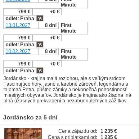
Minute
799 €
+0 €
odlet: Praha
13.01.2027
8 dní
First
Minute
799 €
+0 €
odlet: Praha
10.02.2027
8 dní
First
Minute
799 €
+0 €
odlet: Praha
Jordánsko - krajina malá rozlohou, ale s veľkým srdcom.
Fascinujúce hory, jasné a farebné zároveň, legendárna a
tajomná Petra, púštne zámky a nekonečná pohostinnosť
miestnych obyvateľov. Jordánsko je krajina ako žiadna iná
plná úžasných prekvapení a nezabudnuteľných zážitkov.
Jordánsko za 5 dní
Cena zájazdu od:
1 235 €
Cena s príplatkami od:
1 235 €