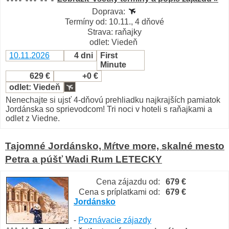
Doprava:
Termíny od: 10.11., 4 dňové
Strava: raňajky
odlet: Viedeň
10.11.2026
4 dni
First
Minute
629 €
+0 €
odlet: Viedeň
Nenechajte si ujsť 4-dňovú prehliadku najkrajších pamiatok
Jordánska so sprievodcom! Tri noci v hoteli s raňajkami a
odlet z Viedne.
Tajomné Jordánsko, Mŕtve more, skalné mesto
Petra a púšť Wadi Rum LETECKY
Cena zájazdu od:
679 €
Cena s príplatkami od:
679 €
Jordánsko
-
Poznávacie zájazdy