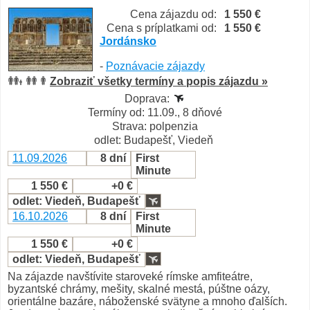
Cena zájazdu od:
1 550 €
Cena s príplatkami od:
1 550 €
Jordánsko
-
Poznávacie zájazdy
Zobraziť všetky termíny a popis zájazdu »
Doprava:
Termíny od: 11.09., 8 dňové
Strava: polpenzia
odlet: Budapešť, Viedeň
11.09.2026
8 dní
First
Minute
1 550 €
+0 €
odlet: Viedeň, Budapešť
16.10.2026
8 dní
First
Minute
1 550 €
+0 €
odlet: Viedeň, Budapešť
Na zájazde navštívite staroveké rímske amfiteátre,
byzantské chrámy, mešity, skalné mestá, púštne oázy,
orientálne bazáre, náboženské svätyne a mnoho ďalších.