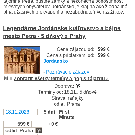
tajomná Petra, púštne zámky a nekonečná pohostinnosť
miestnych obyvateľov. Jordánsko je krajina ako žiadna iná
plná úžasných prekvapení a nezabudnuteľných zážitkov.
Legendárne Jordánske kráľovstvo a bájne
mesto Petra - 5 dňový z Prahy
Cena zájazdu od:
599 €
Cena s príplatkami od:
599 €
Jordánsko
-
Poznávacie zájazdy
Zobraziť všetky termíny a popis zájazdu »
Doprava:
Termíny od: 18.11., 5 dňové
Strava: raňajky
odlet: Praha
18.11.2026
5 dní
First
Minute
599 €
+0 €
odlet: Praha