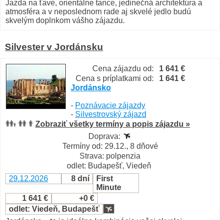
Jazda na ťave, orientálne tance, jedinečná architektúra a
atmosféra a v neposlednom rade aj skvelé jedlo budú
skvelým doplnkom vášho zájazdu.
Silvester v Jordánsku
Cena zájazdu od:
1 641 €
Cena s príplatkami od:
1 641 €
Jordánsko
-
Poznávacie zájazdy
-
Silvestrovský zájazd
Zobraziť všetky termíny a popis zájazdu »
Doprava:
Termíny od: 29.12., 8 dňové
Strava: polpenzia
odlet: Budapešť, Viedeň
29.12.2026
8 dní
First
Minute
1 641 €
+0 €
odlet: Viedeň, Budapešť