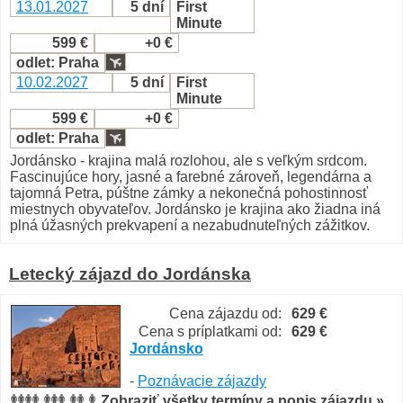
13.01.2027
5 dní
First
Minute
599 €
+0 €
odlet: Praha
10.02.2027
5 dní
First
Minute
599 €
+0 €
odlet: Praha
Jordánsko - krajina malá rozlohou, ale s veľkým srdcom.
Fascinujúce hory, jasné a farebné zároveň, legendárna a
tajomná Petra, púštne zámky a nekonečná pohostinnosť
miestnych obyvateľov. Jordánsko je krajina ako žiadna iná
plná úžasných prekvapení a nezabudnuteľných zážitkov.
Letecký zájazd do Jordánska
Cena zájazdu od:
629 €
Cena s príplatkami od:
629 €
Jordánsko
-
Poznávacie zájazdy
Zobraziť všetky termíny a popis zájazdu »