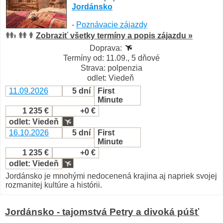
Jordánsko
-
Poznávacie zájazdy
Zobraziť všetky termíny a popis zájazdu »
Doprava:
Termíny od: 11.09., 5 dňové
Strava: polpenzia
odlet: Viedeň
11.09.2026
5 dní
First
Minute
1 235 €
+0 €
odlet: Viedeň
16.10.2026
5 dní
First
Minute
1 235 €
+0 €
odlet: Viedeň
Jordánsko je mnohými nedocenená krajina aj napriek svojej
rozmanitej kultúre a histórii.
Jordánsko - tajomstvá Petry a divoká púšť