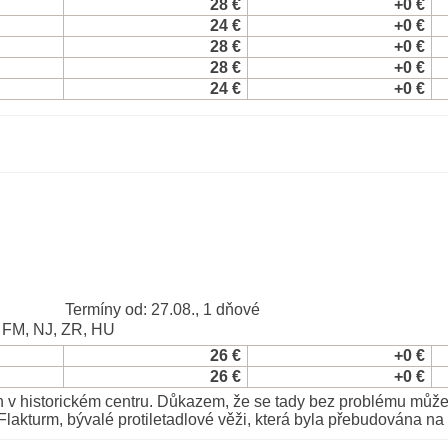
28 €
+0 €
24 €
+0 €
28 €
+0 €
28 €
+0 €
24 €
+0 €
Termíny od: 27.08., 1 dňové
, FM, NJ, ZR, HU
26 €
+0 €
26 €
+0 €
 v historickém centru. Důkazem, že se tady bez problému může z
Flakturm, bývalé protiletadlové věži, která byla přebudována na 