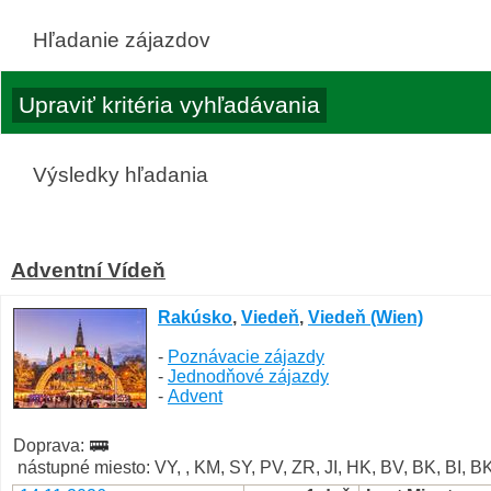
Hľadanie zájazdov
Výsledky hľadania
Adventní Vídeň
Rakúsko
,
Viedeň
,
Viedeň (Wien)
-
Poznávacie zájazdy
-
Jednodňové zájazdy
-
Advent
Doprava:
nástupné miesto: VY, , KM, SY, PV, ZR, JI, HK, BV, BK, BI, 