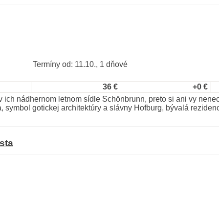
Termíny od: 11.10., 1 dňové
36 €
+0 €
 ich nádhernom letnom sídle Schönbrunn, preto si ani vy nenec
 symbol gotickej architektúry a slávny Hofburg, bývalá rezidenci
sta