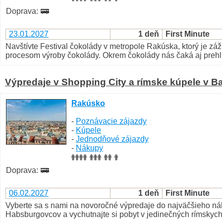
Doprava:
23.01.2027
1 deň
First Minute
Navštívte Festival čokolády v metropole Rakúska, ktorý je záž
procesom výroby čokolády. Okrem čokolády nás čaká aj prehli
Výpredaje v Shopping City a rímske kúpele v B
Rakúsko
-
Poznávacie zájazdy
-
Kúpele
-
Jednodňové zájazdy
-
Nákupy
Doprava:
06.02.2027
1 deň
First Minute
Vyberte sa s nami na novoročné výpredaje do najväčšieho ná
Habsburgovcov a vychutnajte si pobyt v jedinečných rímskyc