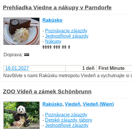
Prehliadka Viedne a nákupy v Parndorfe
Rakúsko
-
Poznávacie zájazdy
-
Jednodňové zájazdy
-
Nákupy
Doprava:
16.01.2027
1 deň
First Minute
Navštívte s nami Rakúsku metropolu Viedeň a vychutnajte s
ZOO Vídeň a zámek Schönbrunn
Rakúsko
,
Viedeň
,
Viedeň (Wien)
-
Poznávacie zájazdy
-
Detské zájazdy, tábory
-
Jednodňové zájazdy