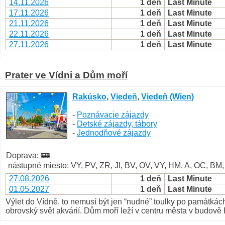
14.11.2026
1 deň
Last Minute
17.11.2026
1 deň
Last Minute
21.11.2026
1 deň
Last Minute
22.11.2026
1 deň
Last Minute
27.11.2026
1 deň
Last Minute
Prater ve Vídni a Dům moří
Rakúsko
,
Viedeň
,
Viedeň (Wien)
-
Poznávacie zájazdy
-
Detské zájazdy, tábory
-
Jednodňové zájazdy
Doprava:
nástupné miesto: VY, PV, ZR, JI, BV, OV, VY, HM, A, OC, BM
27.08.2026
1 deň
Last Minute
01.05.2027
1 deň
Last Minute
Výlet do Vídně, to nemusí být jen “nudné” toulky po památkách
obrovský svět akvárií. Dům moří leží v centru města v budově 