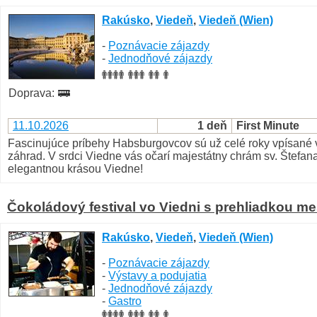
Rakúsko
,
Viedeň
,
Viedeň (Wien)
-
Poznávacie zájazdy
-
Jednodňové zájazdy
Doprava:
11.10.2026
1 deň
First Minute
Fascinujúce príbehy Habsburgovcov sú už celé roky vpísané v
záhrad. V srdci Viedne vás očarí majestátny chrám sv. Štefana,
elegantnou krásou Viedne!
Čokoládový festival vo Viedni s prehliadkou me
Rakúsko
,
Viedeň
,
Viedeň (Wien)
-
Poznávacie zájazdy
-
Výstavy a podujatia
-
Jednodňové zájazdy
-
Gastro