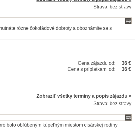
Strava: bez stravy
ochutnáte rôzne čokoládové dobroty a oboznámite sa s
Cena zájazdu od:
36 €
Cena s príplatkami od:
36 €
Zobraziť všetky termíny a popis zájazdu »
Strava: bez stravy
oré bolo obľúbeným kúpeľným miestom cisárskej rodiny