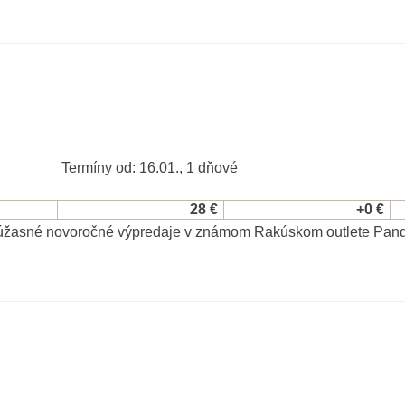
Termíny od: 16.01., 1 dňové
28 €
+0 €
i úžasné novoročné výpredaje v známom Rakúskom outlete Pand