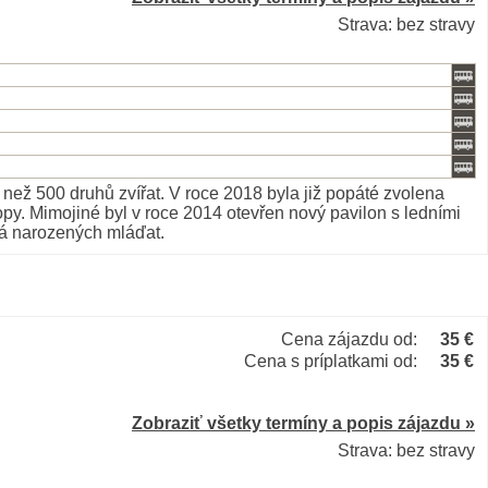
Strava: bez stravy
ež 500 druhů zvířat. V roce 2018 byla již popáté zvolena
. Mimojiné byl v roce 2014 otevřen nový pavilon s ledními
ká narozených mláďat.
Cena zájazdu od:
35 €
Cena s príplatkami od:
35 €
Zobraziť všetky termíny a popis zájazdu »
Strava: bez stravy