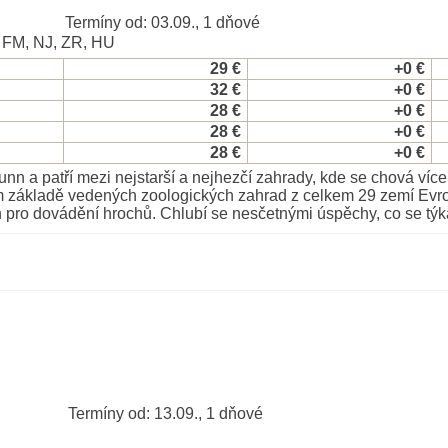
Termíny od: 03.09., 1 dňové
, FM, NJ, ZR, HU
29 €
+0 €
32 €
+0 €
28 €
+0 €
28 €
+0 €
28 €
+0 €
a patří mezi nejstarší a nejhezčí zahrady, kde se chová více n
základě vedených zoologických zahrad z celkem 29 zemí Evropy
én pro dovádění hrochů. Chlubí se nesčetnými úspěchy, co se tý
Termíny od: 13.09., 1 dňové