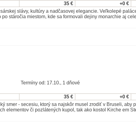
35 €
+0 €
rskej slávy, kultúry a nadčasovej elegancie. Veľkolepé paláce,
 po stáročia miestom, kde sa formovali dejiny monarchie aj cel
Termíny od: 17.10., 1 dňové
35 €
+0 €
ý smer - secesiu, ktorý sa najskôr musel zrodiť v Bruseli, aby p
 elementov či pozlátených kupol, tak ako kostol Kirche em Ste