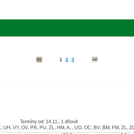
1
2
3
Termíny od: 14.11., 1 dňové
BK, UH, VY, OV, PR, PU, ZL, HM, A, , UO, OC, BV, BM, FM, ZL, Z