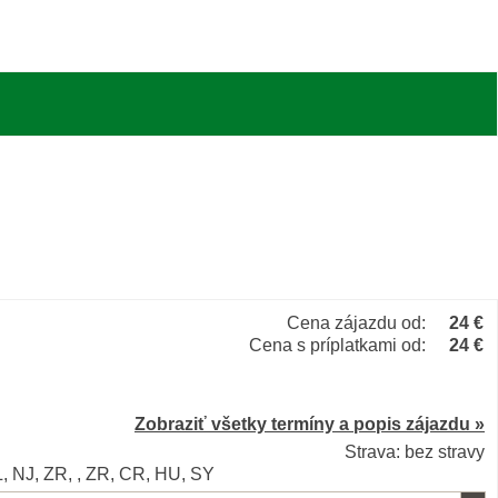
Cena zájazdu od:
24 €
Cena s príplatkami od:
24 €
Zobraziť všetky termíny a popis zájazdu »
Strava: bez stravy
L, NJ, ZR, , ZR, CR, HU, SY