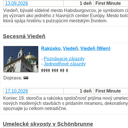
13.09.2026
1 deň
First Minute
Viedeň, bývalé sídelné mesto Habsburgovcov, je symbolom cisá
jej význam ako jedného z hlavných centier Európy. Mesto bolo
ktorá spája históriu s pulzujúcim mestským životom.
Secesná Viedeň
Rakúsko
,
Viedeň
,
Viedeň (Wien)
-
Poznávacie zájazdy
-
Jednodňové zájazdy
Doprava:
17.10.2026
1 deň
First Minute
Koniec 19. storočia a rakúska spoločnosť prijíma nový umeleck
nových moderných stavbách s pridaním mramoru, dekoratívnych
spoznajte ju celkom netradične.
Umelecké skvosty v Schönbrunne