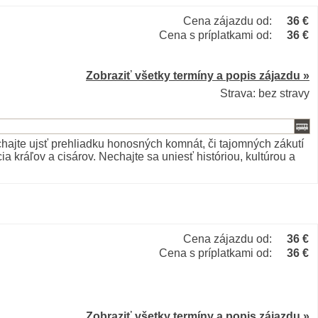
Cena zájazdu od:
36 €
Cena s príplatkami od:
36 €
Zobraziť všetky termíny a popis zájazdu »
Strava: bez stravy
hajte ujsť prehliadku honosných komnát, či tajomných zákutí
a kráľov a cisárov. Nechajte sa uniesť históriou, kultúrou a
Cena zájazdu od:
36 €
Cena s príplatkami od:
36 €
Zobraziť všetky termíny a popis zájazdu »