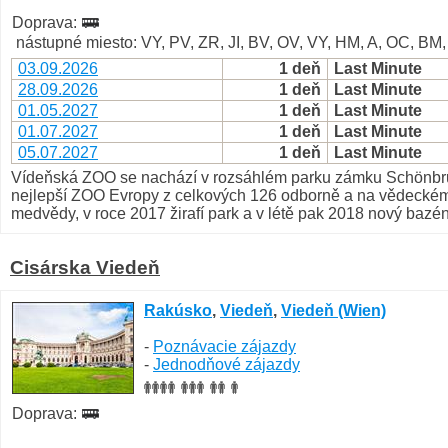
Doprava:
nástupné miesto: VY, PV, ZR, JI, BV, OV, VY, HM, A, OC, BM
03.09.2026
1 deň
Last Minute
28.09.2026
1 deň
Last Minute
01.05.2027
1 deň
Last Minute
01.07.2027
1 deň
Last Minute
05.07.2027
1 deň
Last Minute
Vídeňská ZOO se nachází v rozsáhlém parku zámku Schönbrunn 
nejlepší ZOO Evropy z celkových 126 odborně a na vědeckém 
medvědy, v roce 2017 žirafí park a v létě pak 2018 nový baz
Cisárska Viedeň
Rakúsko
,
Viedeň
,
Viedeň (Wien)
-
Poznávacie zájazdy
-
Jednodňové zájazdy
Doprava: