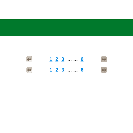
1
2
3
... ...
6
1
2
3
... ...
6