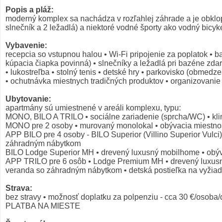
Popis a pláž:
moderný komplex sa nachádza v rozľahlej záhrade a je obklop
slnečník a 2 ležadlá) a niektoré vodné športy ako vodný bicyk
Vybavenie:
recepcia so vstupnou halou • Wi-Fi pripojenie za poplatok • ba
kúpacia čiapka povinná) • slnečníky a ležadlá pri bazéne zdarma
• lukostreľba • stolný tenis • detské hry • parkovisko (obmedze
• ochutnávka miestnych tradičných produktov • organizovanie 
Ubytovanie:
apartmány sú umiestnené v areáli komplexu, typu:
MONO, BILO A TRILO • sociálne zariadenie (sprcha/WC) • kli
MONO pre 2 osoby • murovaný monolokal • obývacia miestno
APP BILO pre 4 osoby - BILO Superior (Villino Superior Vulci
záhradným nábytkom
BILO Lodge Superior MH • drevený luxusný mobilhome • obýv
APP TRILO pre 6 osôb • Lodge Premium MH • drevený luxusný 
veranda so záhradným nábytkom • detská postieľka na vyžiad
Strava:
bez stravy • možnosť doplatku za polpenziu - cca 30 €/osoba/de
PLATBA NA MIESTE