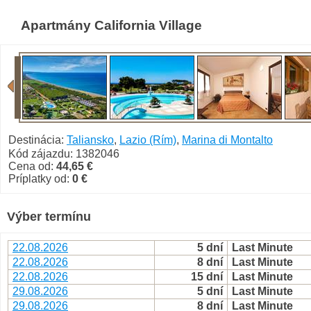
Apartmány California Village
Destinácia:
Taliansko
,
Lazio (Rím)
,
Marina di Montalto
Kód zájazdu: 1382046
Cena od:
44,65 €
Príplatky od:
0 €
Výber termínu
22.08.2026
5 dní
Last Minute
22.08.2026
8 dní
Last Minute
22.08.2026
15 dní
Last Minute
29.08.2026
5 dní
Last Minute
29.08.2026
8 dní
Last Minute