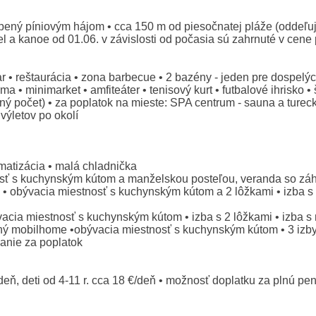
ený píniovým hájom • cca 150 m od piesočnatej pláže (oddeľuje
el a kanoe od 01.06. v závislosti od počasia sú zahrnuté v cen
r • reštaurácia • zona barbecue • 2 bazény - jeden pre dospelých
 • minimarket • amfiteáter • tenisový kurt • futbalové ihrisko • 
ný počet) • za poplatok na mieste: SPA centrum - sauna a turecké
výletov po okolí
matizácia • malá chladnička
sť s kuchynským kútom a manželskou posteľou, veranda so z
) • obývacia miestnosť s kuchynským kútom a 2 lôžkami • izba s
acia miestnosť s kuchynským kútom • izba s 2 lôžkami • izba
mobilhome •obývacia miestnosť s kuchynským kútom • 3 izby (
anie za poplatok
ň, deti od 4-11 r. cca 18 €/deň • možnosť doplatku za plnú penz