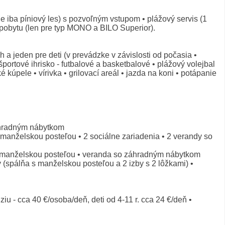
 iba píniový les) s pozvoľným vstupom • plážový servis (1
e pobytu (len pre typ MONO a BILO Superior).
 a jeden pre deti (v prevádzke v závislosti od počasia •
športové ihrisko - futbalové a basketbalové • plážový volejbal
 kúpele • vírivka • grilovací areál • jazda na koni • potápanie
áhradným nábytkom
 manželskou posteľou • 2 sociálne zariadenia • 2 verandy so
 s manželskou posteľou • veranda so záhradným nábytkom
spálňa s manželskou posteľou a 2 izby s 2 lôžkami) •
iu - cca 40 €/osoba/deň, deti od 4-11 r. cca 24 €/deň •