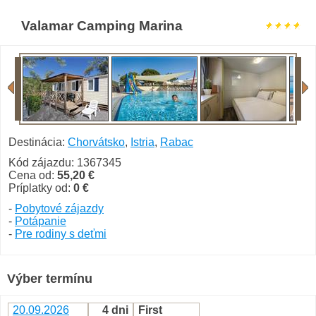
Valamar Camping Marina
Destinácia:
Chorvátsko
,
Istria
,
Rabac
Kód zájazdu: 1367345
Cena od:
55,20 €
Príplatky od:
0 €
-
Pobytové zájazdy
-
Potápanie
-
Pre rodiny s deťmi
Výber termínu
20.09.2026
4 dni
First