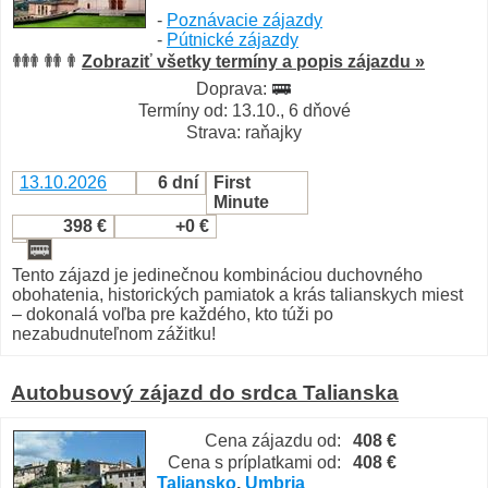
-
Poznávacie zájazdy
-
Pútnické zájazdy
Zobraziť všetky termíny a popis zájazdu »
Doprava:
Termíny od: 13.10., 6 dňové
Strava: raňajky
13.10.2026
6 dní
First
Minute
398 €
+0 €
Tento zájazd je jedinečnou kombináciou duchovného
obohatenia, historických pamiatok a krás talianskych miest
– dokonalá voľba pre každého, kto túži po
nezabudnuteľnom zážitku!
Autobusový zájazd do srdca Talianska
Cena zájazdu od:
408 €
Cena s príplatkami od:
408 €
Taliansko
,
Umbria