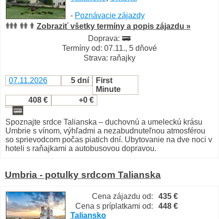
-
Poznávacie zájazdy
Zobraziť všetky termíny a popis zájazdu »
Doprava:
Termíny od: 07.11., 5 dňové
Strava: raňajky
07.11.2026
5 dní
First
Minute
408 €
+0 €
Spoznajte srdce Talianska – duchovnú a umeleckú krásu
Umbrie s vínom, výhľadmi a nezabudnuteľnou atmosférou
so sprievodcom počas piatich dní. Ubytovanie na dve noci v
hoteli s raňajkami a autobusovou dopravou.
Umbria - potulky srdcom Talianska
Cena zájazdu od:
435 €
Cena s príplatkami od:
448 €
Taliansko