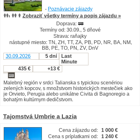
-
Poznávacie zájazdy
Zobraziť všetky termíny a popis zájazdu »
Doprava:
Termíny od: 30.09., 5 dňové
Strava: raňajky
nástupné miesto: TN, ZH, TT, ZA, PB, PD, NR, BA, NM,
BB, PE, TO, PN, ZV, DnV
30.09.2026
5 dní
Last
Minute
435 €
+13 €
Malebný región v srdci Talianska s typickou scenériou
zelených kopcov, s množstvom historických mestečiek ako
je Orvieto, Perugia alebo unikátne Civita di Bagnoregio a
bohatým kultúrnym dedičstvom.
Tajomstvá Umbrie a Lazia
Cena zájazdu od:
1 000 €
Cena s príplatkami od:
1 240 €