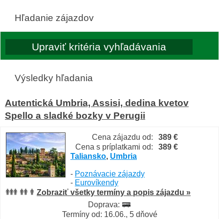
Hľadanie zájazdov
Výsledky hľadania
Autentická Umbria, Assisi, dedina kvetov
Spello a sladké bozky v Perugii
Cena zájazdu od:
389 €
Cena s príplatkami od:
389 €
Taliansko
,
Umbria
-
Poznávacie zájazdy
-
Eurovíkendy
Zobraziť všetky termíny a popis zájazdu »
Doprava:
Termíny od: 16.06., 5 dňové