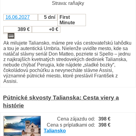
Strava: raňajky
16.06.2027
5 dní
First
Minute
389 €
+0 €
Ak milujete Taliansko, máme pre vás cestovateľskú lahôdku
a tou je autentická Umbria. Nielenže uvidíte mesto, kde sa
natáčal slávny seriál Don Matteo, pozriete si Spello – jednu
z najkrajších kvetnatých stredovekých dediniek Talianska,
nebude chýbať Perugia, kde nájdete „sladké bozky“,
čokoládovú pochúťku a nevynecháte slávne Assisi,
významné pútnické miesto, ktoré preslávil František z
Assisi.
Pútnické skvosty Talianska: Cesta viery a
histórie
Cena zájazdu od:
398 €
Cena s príplatkami od:
398 €
Taliansko