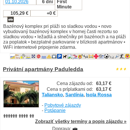
01.10.2026
6 dní
First
Minute
105,29 €
+0 €
Bazénový komplex pri pláži so sladkou vodou • novo
vybudovaný bazénový komplex v hornej časti rezortu so
sladkou vodou • ležadlá a slnečníky pri bazénoch a na pláži
za poplatok • bezplatné parkovanie v blízkosti apartmánov •
WiFi internetové pripojenie zdarma.
Privátní apartmány Paduledda
Cena zájazdu od:
63,17 €
Cena s príplatkami od:
63,17 €
Taliansko
,
Sardínia
,
Isola Rossa
-
Pobytové zájazdy
-
Potápanie
Zobraziť všetky termíny a popis zájazdu »
Doprava: