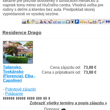
Ideálne pre prežitie dovolenky v turistickom mestečku a
napriek tomu mimo od hlučného centra. Vhodná voľba pre
rodiny s deťmi a klientov bez auta. Predpoklad skorej
vypredanosti vo vysokej sezóne.
Residence Drago
Taliansko
,
Cena zájazdu od:
73,88 €
Toskánsko
Cena s príplatkami od:
73,88 €
(Florencia)
,
Elba -
Capoliveri
-
Pobytové zájazdy
-
Potápanie
Zobraziť všetky termíny a popis zájazdu »
Doprava: