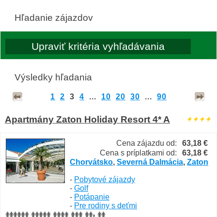
Hľadanie zájazdov
Výsledky hľadania
1
2
3
4
...
10
20
30
...
90
Apartmány Zaton Holiday Resort 4* A
Cena zájazdu od:
63,18 €
Cena s príplatkami od:
63,18 €
Chorvátsko
,
Severná Dalmácia
,
Zaton
-
Pobytové zájazdy
-
Golf
-
Potápanie
-
Pre rodiny s deťmi