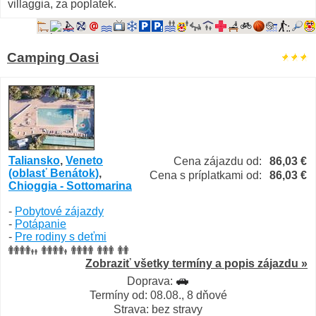
villaggia, za poplatek.
Camping Oasi
Taliansko
,
Veneto
Cena zájazdu od:
86,03 €
(oblasť Benátok)
,
Cena s príplatkami od:
86,03 €
Chioggia - Sottomarina
-
Pobytové zájazdy
-
Potápanie
-
Pre rodiny s deťmi
Zobraziť všetky termíny a popis zájazdu »
Doprava:
Termíny od: 08.08., 8 dňové
Strava: bez stravy