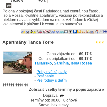
70,50 €
+0 €
Poloha v pokojnej časti Paduledda nad centrálnou časťou
Isola Rossa. Kvalitné apartmány, väčšina po rekonštrukcii a
niektoré naviac s výhľadom na more. Vzhľadom k väčšej
vzdialenosti k plážam i k centru auto nutnosťou.
Apartmány Tanca Torre
Cena zájazdu od:
69,17 €
Cena s príplatkami od:
69,17 €
Taliansko
,
Sardínia
,
Isola Rossa
-
Pobytové zájazdy
-
Potápanie
-
Pre rodiny s deťmi
Zobraziť všetky termíny a popis zájazdu »
Doprava:
Termíny od: 08.08., 8 dňové
Strava: bez stravy