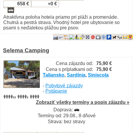
658 €
+0 €
Atraktívna poloha hotela priamo pri pláži a promenáde.
Chutná a pestrá strava. Vhodný hotel pre ubytovanie so
psami s neďalekou plážou pre psov.
Selema Camping
Cena zájazdu od:
75,90 €
Cena s príplatkami od:
75,90 €
Taliansko
,
Sardínia
,
Siniscola
-
Pobytové zájazdy
-
Potápanie
Zobraziť všetky termíny a popis zájazdu »
Doprava:
Termíny od: 29.08., 8 dňové
Strava: bez stravy