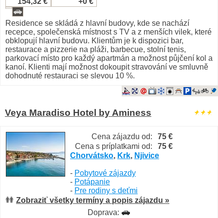
154,32 €
+0 €
Residence se skládá z hlavní budovy, kde se nachází
recepce, společenská místnost s TV a z menších vilek, které
obklopují hlavní budovu. Klientům je k dispozici bar,
restaurace a pizzerie na pláži, barbecue, stolní tenis,
parkovací místo pro každý apartmán a možnost půjčení kol a
kanoí. Klienti mají možnost dokoupit stravování ve smluvně
dohodnuté restauraci se slevou 10 %.
Veya Maradiso Hotel by Aminess
Cena zájazdu od:
75 €
Cena s príplatkami od:
75 €
Chorvátsko
,
Krk
,
Njivice
-
Pobytové zájazdy
-
Potápanie
-
Pre rodiny s deťmi
Zobraziť všetky termíny a popis zájazdu »
Doprava: