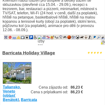
Klientům nabízí bazén pro dospělé a dětský bazén se
skluzavkou (otevřené cca 15.04. - 29.09.), recepci s
trezorem, bar, restauraci a pizzerii, minimarket, místnost s
TV/SAT, telefon, Wi-Fi (24 hod. v ceně, další za poplatek),
hřiště na petanque, basketbalové hřiště, hřiště na malou
kopanou a tenisové kurty (obojí za poplatek), stolní tenis,
půjčovnu kol (za poplatek), animace pro děti (v provozu
12.06. - 08.09.).
Barricata Holiday Village
Taliansko
,
Cena zájazdu od:
86,23 €
Veneto
Cena s príplatkami od:
86,23 €
(oblasť
Benátok)
,
Barricata