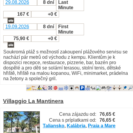
29.08.2026
8 dní
Last
Minute
167 €
+0 €
19.09.2026
8 dní
First
Minute
75,90 €
+0 €
Soukromá pláž s možností zakoupení plážového servisu se
nachází pár metrů od východu z kempu. Klientům je k
dispozici recepce, restaurace, pizzerie, bar, bazén pro
dospělé a pro děti se solární terasou, stolní tenis, dětské
hřiště, hřiště na malou kopanou, WiFi, minimarket, prádelna
na žetony a společný gril.
Villaggio La Mantinera
Cena zájazdu od:
76,65 €
Cena s príplatkami od:
76,65 €
Taliansko
,
Kalábria
,
Praia a Mare