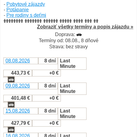
-
Pobytové zájazdy
-
Potápanie
-
Pre rodiny s deťmi
Zobraziť všetky termíny a popis zájazdu »
Doprava:
Termíny od: 08.08., 8 dňové
Strava: bez stravy
08.08.2026
8 dní
Last
Minute
443,73 €
+0 €
09.08.2026
8 dní
Last
Minute
401,48 €
+0 €
15.08.2026
8 dní
Last
Minute
427,79 €
+0 €
16.08.2026
8 dní
Last