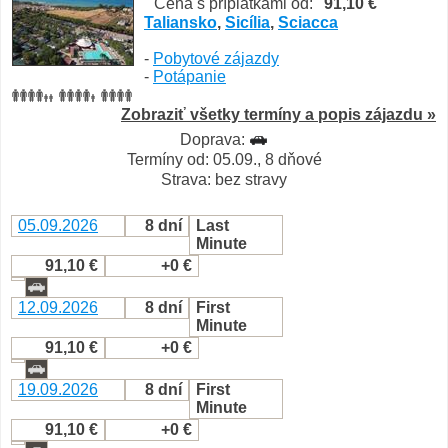
Cena s príplatkami od:
91,10 €
Taliansko
,
Sicília
,
Sciacca
-
Pobytové zájazdy
-
Potápanie
Zobraziť všetky termíny a popis zájazdu »
Doprava:
Termíny od: 05.09., 8 dňové
Strava: bez stravy
05.09.2026
8 dní
Last
Minute
91,10 €
+0 €
12.09.2026
8 dní
First
Minute
91,10 €
+0 €
19.09.2026
8 dní
First
Minute
91,10 €
+0 €