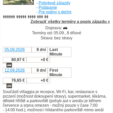
-
Pobytové zájazdy
-
Potápanie
-
Pre rodiny s deťmi
Zobraziť všetky termíny a popis zájazdu »
Doprava:
Termíny od: 05.09., 8 dňové
Strava: bez stravy
05.09.2026
8 dní
Last
Minute
80,97 €
+0 €
12.09.2026
8 dní
First
Minute
76,65 €
+0 €
Součástí villaggia je recepce, Wi-Fi, bar, restaurace s
pizzerií (možnost dokoupení stravy), supermarket, lékárna,
dětské hřiště a parkoviště (pohyb aut v areálu je během
července a srpna omezen - možný pouze v čase 7:00
- 14:00 hod.), možnost i hlídaného parkoviště mimo areál